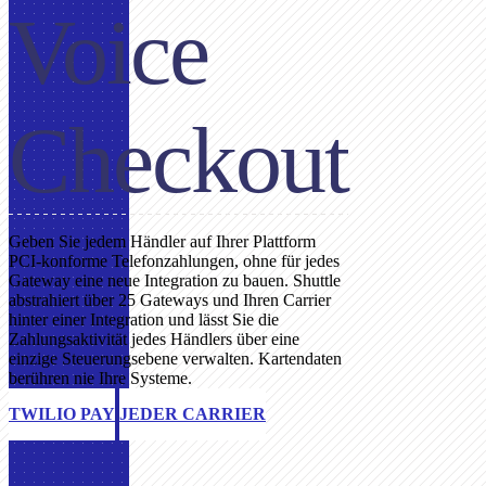
Voice
Checkout
Geben Sie jedem Händler auf Ihrer Plattform
PCI-konforme Telefonzahlungen, ohne für jedes
Gateway eine neue Integration zu bauen. Shuttle
abstrahiert über 25 Gateways und Ihren Carrier
hinter einer Integration und lässt Sie die
Zahlungsaktivität jedes Händlers über eine
einzige Steuerungsebene verwalten. Kartendaten
berühren nie Ihre Systeme.
TWILIO PAY
JEDER CARRIER