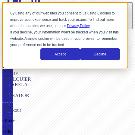
By using any of our websites you consent to us using Cookies to
improve your experience and track your usage. To find out more
about the cookies we use, see our
Privacy Policy
If you decline, your information won’t be tracked when you visit this
website. A single cookie will be used in your browser to remember
UNA
your preference not to be tracked.
CAPA
DE
Accept
Decline
PAGOS
POR
VOZ
SOBRE
CUALQUIER
PASARELA
Y
OPERADOR
Voice
Checkout
Ofrece
a
cada