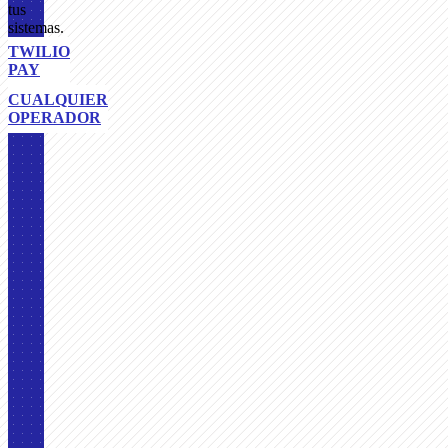
tus
sistemas.
TWILIO
PAY
CUALQUIER
OPERADOR