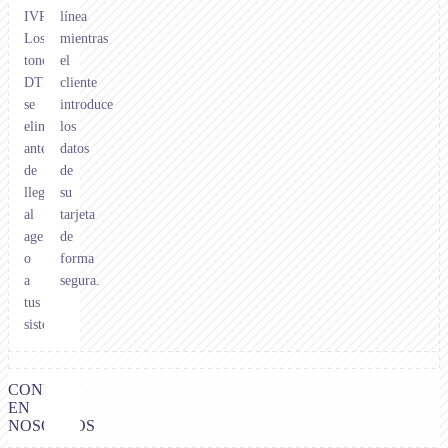
IVR.
línea
Los
mientras
tonos
el
DTMF
cliente
se
introduce
eliminan
los
antes
datos
de
de
llegar
su
al
tarjeta
agente
de
o
forma
a
segura.
tus
sistemas.
CONFÍAN
EN
NOSOTROS