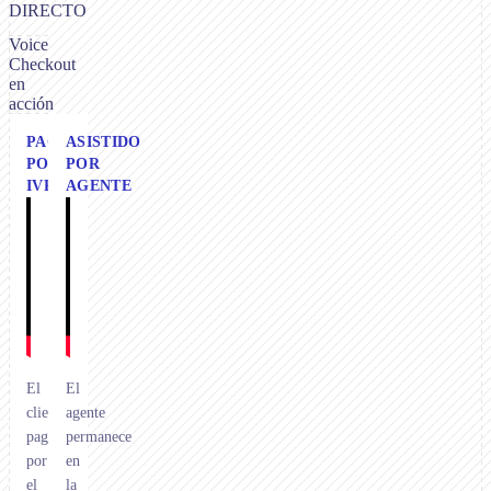
DIRECTO
Voice
Checkout
en
acción
PAGOS
ASISTIDO
POR
POR
IVR
AGENTE
El
El
cliente
agente
paga
permanece
por
en
el
la